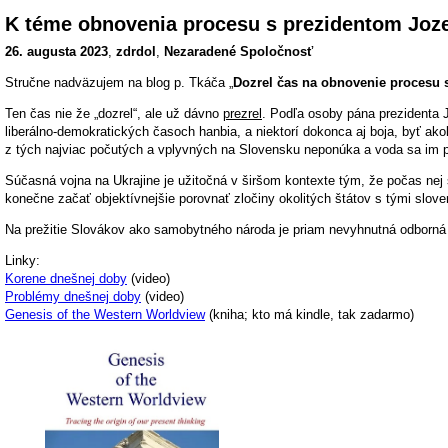
K téme obnovenia procesu s prezidentom Joz
26. augusta 2023
,
zdrdol
,
Nezaradené Spoločnosť
Stručne nadväzujem na blog p. Tkáča „
Dozrel čas na obnovenie procesu
Ten čas nie že „dozrel“, ale už dávno
prezrel
. Podľa osoby pána prezidenta J
liberálno-demokratických časoch hanbia, a niektorí dokonca aj boja, byť akok
z tých najviac počutých a vplyvných na Slovensku neponúka a voda sa im 
Súčasná vojna na Ukrajine je užitočná v širšom kontexte tým, že počas nej 
konečne začať objektívnejšie porovnať zločiny okolitých štátov s tými slov
Na prežitie Slovákov ako samobytného národa je priam nevyhnutná odborná
Linky:
Korene dnešnej doby
(video)
Problémy dnešnej doby
(video)
Genesis of the Western Worldview
(kniha; kto má kindle, tak zadarmo)