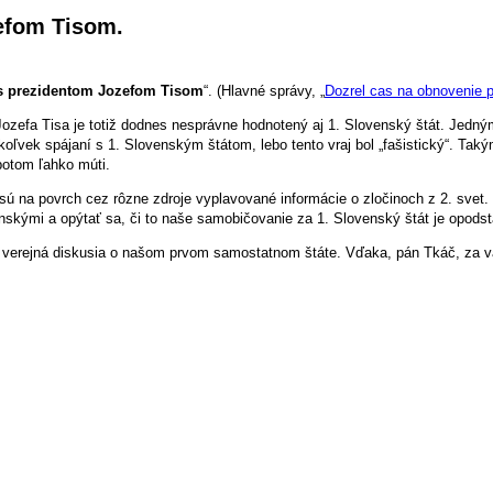
efom Tisom.
 s prezidentom Jozefom Tisom
“. (Hlavné správy, „
Dozrel cas na obnovenie 
ozefa Tisa je totiž dodnes nesprávne hodnotený aj 1. Slovenský štát. Jedný
oľvek spájaní s 1. Slovenským štátom, lebo tento vraj bol „fašistický“. Takýmt
potom ľahko múti.
sú na povrch cez rôzne zdroje vyplavované informácie o zločinoch z 2. svet.
enskými a opýtať sa, či to naše samobičovanie za 1. Slovenský štát je opods
 verejná diskusia o našom prvom samostatnom štáte. Vďaka, pán Tkáč, za va