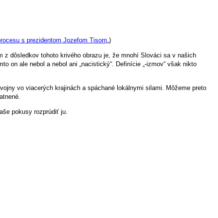
procesu s prezidentom Jozefom Tisom
„)
m z dôsledkov tohoto krivého obrazu je, že mnohí Slováci sa v našich
o on ale nebol a nebol ani „nacistický“. Definície „-izmov“ však nikto
 vojny vo viacerých krajinách a spáchané lokálnymi silami. Môžeme preto
tatnené.
še pokusy rozprúdiť ju.