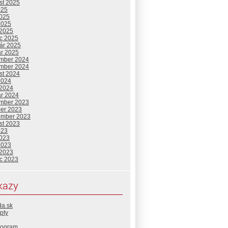
st 2025
025
2025
2025
 2025
c 2025
uár 2025
ár 2025
mber 2024
mber 2024
st 2024
2024
 2024
ár 2024
mber 2023
ber 2023
ember 2023
st 2023
023
2023
2023
 2023
c 2023
kazy
da.sk
pty
rogram