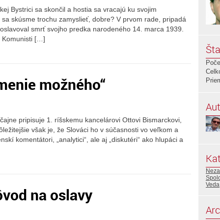
kej Bystrici sa skončil a hostia sa vracajú ku svojim
 sa skúsme trochu zamyslieť, dobre? V prvom rade, pripadá
t oslavoval smrť svojho predka narodeného 14. marca 1939.
t. Komunisti […]
Šta
Poče
Celk
 umenie možného“
Prie
Aut
yčajne pripisuje 1. ríšskemu kancelárovi Ottovi Bismarckovi,
ôležitejšie však je, že Slováci ho v súčasnosti vo veľkom a
skí komentátori, „analytici“, ale aj „diskutéri“ ako hlupáci a
Kat
Neza
Spol
Veda
ôvod na oslavy
Arc