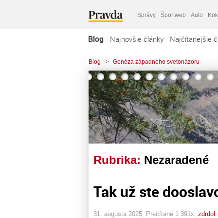
Správy
Športweb
Auto
Kok
Blog
Najnovšie články
Najčítanejšie č
Blog
>
Genéza západného svetonázoru
Rubrika:
Nezaradené
Tak už ste dooslav
31. augusta 2025, Prečítané 1 391x,
zdrdol