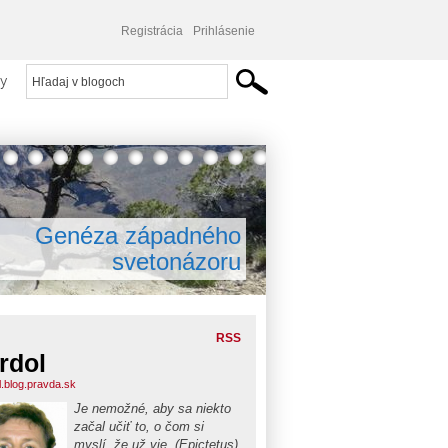
Registrácia
Prihlásenie
y
Genéza západného
svetonázoru
RSS
rdol
l.blog.pravda.sk
Je nemožné, aby sa niekto
začal učiť to, o čom si
myslí, že už vie. (Epictetus)