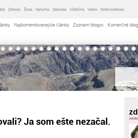
tail
Zdravie
Žena
Varecha
Záhrada
Užitočná
Video
DefenceNews
lánky
Najkomentovanejšie články
Zoznam blogov
Komerčné blog
zd
ovali? Ja som ešte nezačal.
zdrdo