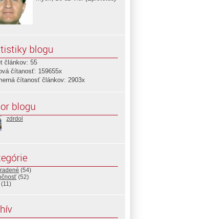
tistiky blogu
t článkov: 55
ová čítanosť: 159655x
merná čítanosť článkov: 2903x
or blogu
zdrdol
egórie
radené
(54)
očnosť
(52)
(11)
hív