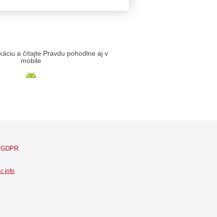
likáciu a čítajte Pravdu pohodlne aj v
mobile
GDPR
c info
.