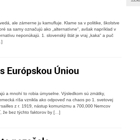
ovedá, ale zámerne ju kamufluje. Klame sa v politike, školstve
toré sa samy označujú ako „alternatívne“, avšak napríklad v
ernatívu neponúkajú. 1. slovenský štát je vraj „kaka“ a puč
…]
 s Európskou Úniou
tajú a mnohí to robia úmyselne. Výsledkom sú zmätky,
nemecká ríša vznikla ako odpoveď na chaos po 1. svetovej
Versailles z r. 1919, nástup komunizmu a 700,000 Nemcov
, že bez týchto faktorov by […]