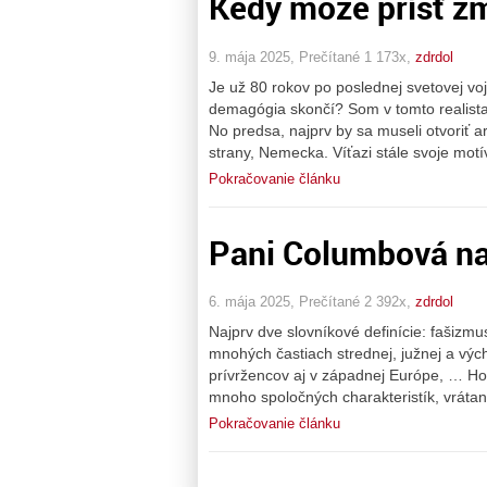
Kedy môže prísť
9. mája 2025, Prečítané 1 173x,
zdrdol
Je už 80 rokov po poslednej svetovej vo
demagógia skončí? Som v tomto realista
No predsa, najprv by sa museli otvoriť a
strany, Nemecka. Víťazi stále svoje motí
Pokračovanie článku
Pani Columbová n
6. mája 2025, Prečítané 2 392x,
zdrdol
Najprv dve slovníkové definície: fašizmu
mnohých častiach strednej, južnej a výc
prívržencov aj v západnej Európe, … Hoci 
mnoho spoločných charakteristík, vrátan
Pokračovanie článku