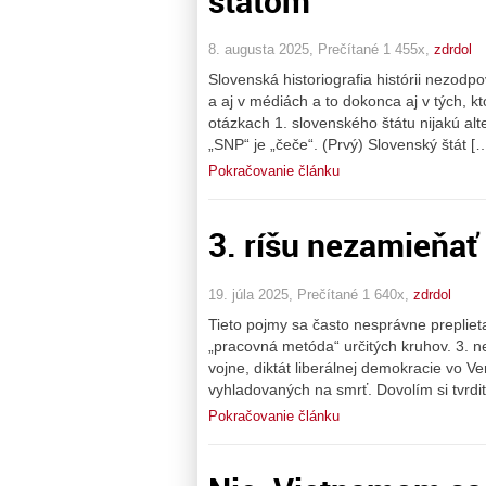
štátom
8. augusta 2025, Prečítané 1 455x,
zdrdol
Slovenská historiografia histórii nezodp
a aj v médiách a to dokonca aj v tých, k
otázkach 1. slovenského štátu nijakú alt
„SNP“ je „čeče“. (Prvý) Slovenský štát [
Pokračovanie článku
3. ríšu nezamieňať
19. júla 2025, Prečítané 1 640x,
zdrdol
Tieto pojmy sa často nesprávne preplie
„pracovná metóda“ určitých kruhov. 3. 
vojne, diktát liberálnej demokracie vo 
vyhladovaných na smrť. Dovolím si tvrdiť
Pokračovanie článku