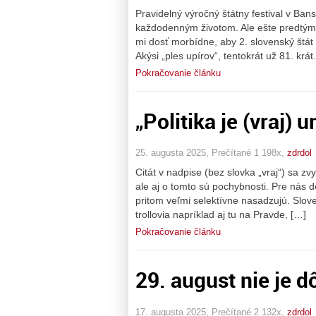
Pravidelný výročný štátny festival v Bans
každodenným životom. Ale ešte predtým
mi dosť morbídne, aby 2. slovenský štá
Akýsi „ples upírov“, tentokrát už 81. krá
Pokračovanie článku
„Politika je (vraj)
25. augusta 2025, Prečítané 1 198x,
zdrdol
Citát v nadpise (bez slovka „vraj“) sa zv
ale aj o tomto sú pochybnosti. Pre nás d
pritom veľmi selektívne nasadzujú. Sloven
trollovia napríklad aj tu na Pravde, […]
Pokračovanie článku
29. august nie je d
17. augusta 2025, Prečítané 2 132x,
zdrdol