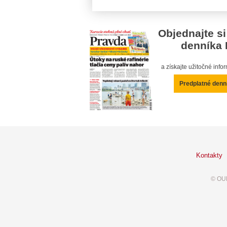
Objednajte si
denníka 
a získajte užitočné inf
Predplatné denn
Kontakty
© OUR