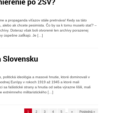
 zmierenie po 2SV?
jne a propaganda víťazov stále pretrváva! Kedy sa táto
, alebo ak chcete pesimista. Čo by sa k tomu muselo stať? –
rchívy. Doteraz však boli otvorené len archívy porazenej
vy úspešne zatĺkajú. Je […]
a Slovensku
s, politická ideológia a masové hnutie, ktoré dominovali v
hodnej Európy v rokoch 1919 až 1945 a ktoré mali
sa fašistické strany a hnutia od seba výrazne líšili, mali
e extrémneho militaristického […]
1
2
3
4
5
...
»
Posledná »