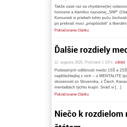
Takže zase raz sa chystáme(te) oslavovať 
honosne a klamlivo nazvanej „SNP“ (čítaj
Komunisti si priebeh tohto puču čechoslo
po prebratí moci „prispôsobili“ a liberáln
Pokračovanie článku
Ďalšie rozdiely me
11. augusta 2025, Prečítané 1 337x,
zdrdol
Podstatných odlišností medzi 1SŠ a 2S
najdôležitejšej z nich – o MENTALITE tý
skúsenosti zo Slovenska, z Čiech, Kanad
mentalitách týchto krajín. Snáď si […]
Pokračovanie článku
Niečo k rozdielom 