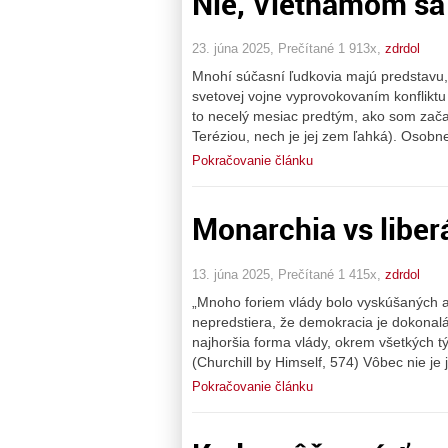
Nie, Vietnamom sa 
23. júna 2025, Prečítané 1 913x,
zdrdol
Mnohí súčasní ľudkovia majú predstavu, ž
svetovej vojne vyprovokovaním konflikt
to necelý mesiac predtým, ako som zača
Teréziou, nech je jej zem ľahká). Osobn
Pokračovanie článku
Monarchia vs liber
13. júna 2025, Prečítané 1 415x,
zdrdol
„Mnoho foriem vlády bolo vyskúšaných a
nepredstiera, že demokracia je dokonalá
najhoršia forma vlády, okrem všetkých tý
(Churchill by Himself, 574) Vôbec nie je
Pokračovanie článku