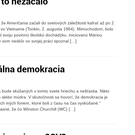
to nezačalo
e Američania začali do svetových záležitosti kafrať až po 2.
u vo Vietname (Tonkin, 2. augusta 1964). Mimochodom, bolo
l svoju povinnú školskú dochádzku, iniciovanú Máriou
e som neskôr vo svojej práci spoznal […]
álna demokracia
 bude skúšaných v tomto svete hriechu a nešťastia. Nikto
 alebo múdra. V skutočnosti sa hovorí, že demokracia je
ch iných foriem, ktoré boli z času na čas vyskúšané.“
 jasné, že čo Winston Churchill (WC) […]