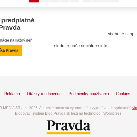
 predplatné
Pravda
stiahnite si ap
ormácie na každý deň
sledujte naše sociálne siete
íka Pravda
Reklama
Otázky a odpovede
Podmienky používania
Cookies
 MEDIA SR a. s. 2026. Autorské práva sú vyhradené a vykonáva ich vydavateľ,
via
Blogovací systém Blog.Pravda.sk beží na technológií Wordpress.