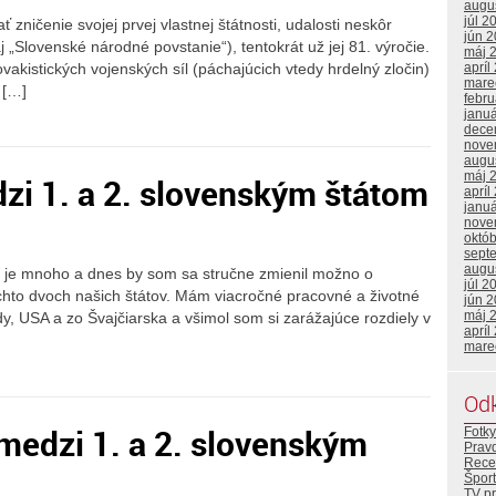
augu
júl 2
zničenie svojej prvej vlastnej štátnosti, udalosti neskôr
jún 
 „Slovenské národné povstanie“), tentokrát už jej 81. výročie.
máj 
vakistických vojenských síl (páchajúcich vtedy hrdelný zločin)
apríl
mare
i […]
febr
janu
dece
nove
augu
máj 
dzi 1. a 2. slovenským štátom
apríl
janu
nove
októ
sept
augu
Š je mnoho a dnes by som sa stručne zmienil možno o
júl 2
chto dvoch našich štátov. Mám viacročné pracovné a životné
jún 
máj 
y, USA a zo Švajčiarska a všimol som si zarážajúce rozdiely v
apríl
mare
Od
medzi 1. a 2. slovenským
Fotky
Prav
Rece
Šport
TV p