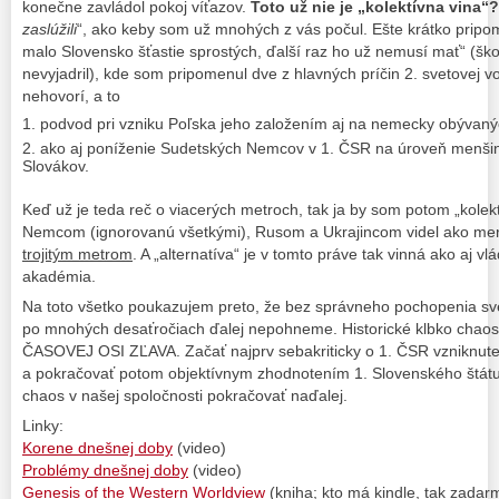
konečne zavládol pokoj víťazov.
Toto už nie je „kolektívna vina“
zaslúžili
“, ako keby som už mnohých z vás počul. Ešte krátko pripo
malo Slovensko šťastie sprostých, ďalší raz ho už nemusí mať“ (šk
nevyjadril), kde som pripomenul dve z hlavných príčin 2. svetovej vo
nehovorí, a to
podvod pri vzniku Poľska jeho založením aj na nemecky obývan
ako aj poníženie Sudetských Nemcov v 1. ČSR na úroveň menšiny,
Slovákov.
Keď už je teda reč o viacerých metroch, tak ja by som potom „kolek
Nemcom (ignorovanú všetkými), Rusom a Ukrajincom videl ako mera
trojitým metrom
. A „alternatíva“ je v tomto práve tak vinná ako aj 
akadémia.
Na toto všetko poukazujem preto, že bez správneho pochopenia sv
po mnohých desaťročiach ďalej nepohneme. Historické klbko chaos
ČASOVEJ OSI ZĽAVA. Začať najprv sebakriticky o 1. ČSR vzniknut
a pokračovať potom objektívnym zhodnotením 1. Slovenského štátu
chaos v našej spoločnosti pokračovať naďalej.
Linky:
Korene dnešnej doby
(video)
Problémy dnešnej doby
(video)
Genesis of the Western Worldview
(kniha; kto má kindle, tak zadar