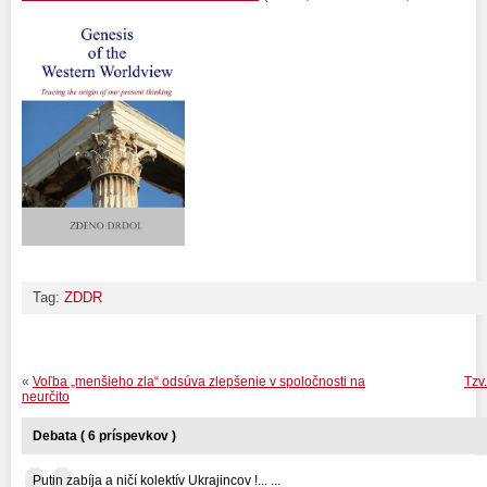
Tag:
ZDDR
«
Voľba „menšieho zla“ odsúva zlepšenie v spoločnosti na
Tzv
neurčito
Debata ( 6 príspevkov )
Putin zabíja a ničí kolektív Ukrajincov !... ...