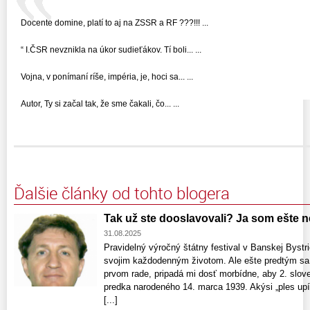
Docente domine, platí to aj na ZSSR a RF ???!!! ...
“ I.ČSR nevznikla na úkor sudieťákov. Tí boli... ...
Vojna, v ponímaní ríše, impéria, je, hoci sa... ...
Autor, Ty si začal tak, že sme čakali, čo... ...
Ďalšie články od tohto blogera
Tak už ste dooslavovali? Ja som ešte n
31.08.2025
Pravidelný výročný štátny festival v Banskej Bystri
svojim každodenným životom. Ale ešte predtým sa
prvom rade, pripadá mi dosť morbídne, aby 2. slov
predka narodeného 14. marca 1939. Akýsi „ples upír
[...]