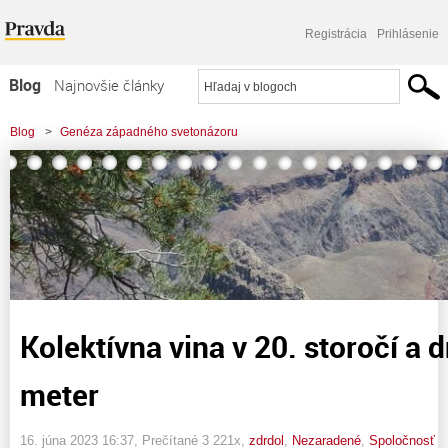
Registrácia
Prihlásenie
Blog
Najnovšie články
Najčítanejšie články
Blog
>
Genéza západného svetonázoru
Najkomentovanejšie články
>
Kolektívna vina v 20. storočí a dnes - trojaký meter
Zoznam blogov
Komerčné blogy
Kolektívna vina v 20. storočí a 
meter
16. júna 2023 16:37
, Prečítané 3 221x,
zdrdol
,
Nezaradené
,
Spoločnosť